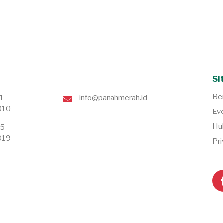
Si
Be
71
info@panahmerah.id
010
Ev
Hu
75
019
Pri