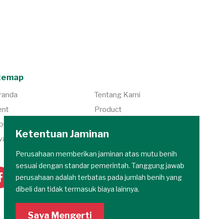
temap
randa
Tentang Kami
ent
Product
bungi Kami
Berita
Ketentuan Jaminan
vacy Policy
Karir
Perusahaan memberikan jaminan atas mutu benih
sesuai dengan standar pemerintah. Tanggung jawab
perusahaan adalah terbatas pada jumlah benih yang
dibeli dan tidak termasuk biaya lainnya.
Saya Mengerti