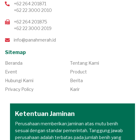
+62 264 201871
+62 22 3000 2010
+62 264 201875
+62 22 3000 2019
info@panahmerah.id
Sitemap
Beranda
Tentang Kami
Event
Product
Hubungi Kami
Berita
Privacy Policy
Karir
Ketentuan Jaminan
Perusahaan memberikan jaminan atas mutu benih
sesuai dengan standar pemerintah. Tanggung jawab
perusahaan adalah terbatas pada jumlah benih yang