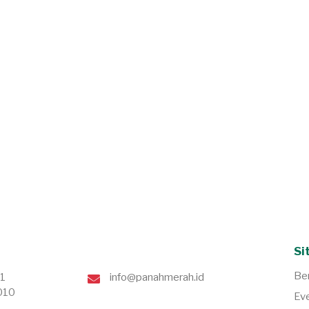
Si
Be
71
info@panahmerah.id
010
Ev