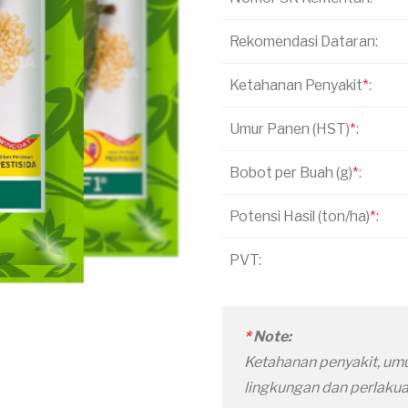
Rekomendasi Dataran:
Ketahanan Penyakit
*
:
Umur Panen (HST)
*
:
Bobot per Buah (g)
*
:
Potensi Hasil (ton/ha)
*
:
PVT:
*
Note:
Ketahanan penyakit, umu
lingkungan dan perlaku