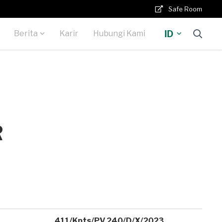
Safe Room
ID
Berita
Karir
Hubungi Kami
R
411/Kpts/PV.240/D/X/2023