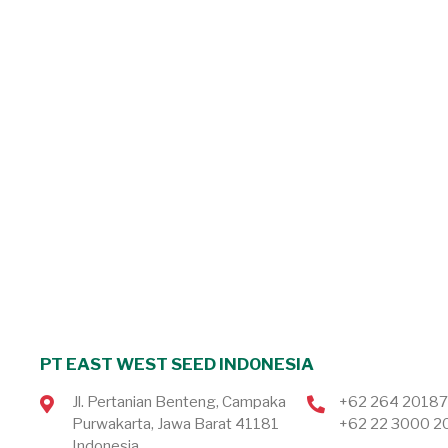
PT EAST WEST SEED INDONESIA
Jl. Pertanian Benteng, Campaka
+62 264 2018
Purwakarta, Jawa Barat 41181
+62 22 3000 2
Indonesia