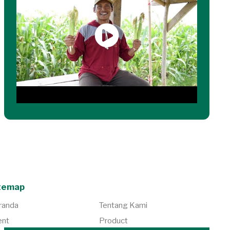
temap
randa
Tentang Kami
ent
Product