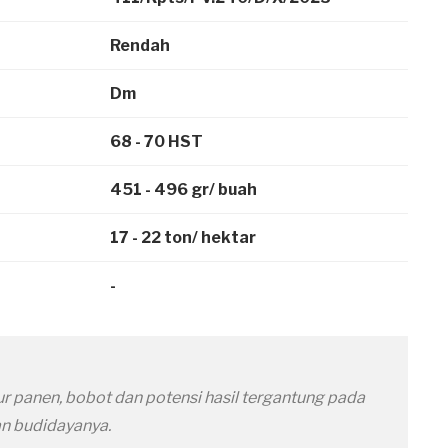
Rendah
Dm
68 - 70 HST
451 - 496 gr/ buah
17 - 22 ton/ hektar
-
r panen, bobot dan potensi hasil tergantung pada
an budidayanya.