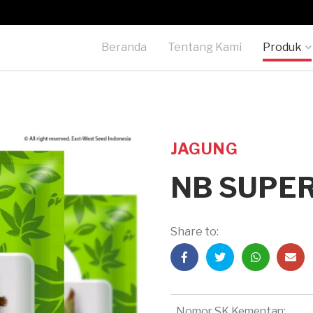
Beranda
Tentang Kami
Produk
JAGUNG
NB SUPE
Share to:
Nomor SK Kementan: