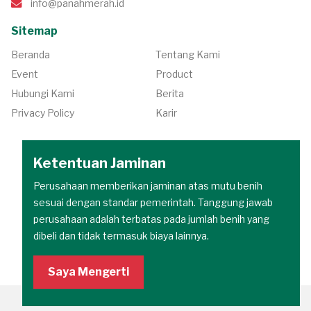
info@panahmerah.id
Sitemap
Beranda
Tentang Kami
Event
Product
Hubungi Kami
Berita
Privacy Policy
Karir
Ketentuan Jaminan
Perusahaan memberikan jaminan atas mutu benih
sesuai dengan standar pemerintah. Tanggung jawab
perusahaan adalah terbatas pada jumlah benih yang
dibeli dan tidak termasuk biaya lainnya.
Saya Mengerti
Copyright © 2026 PT East West Seed Indonesia