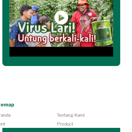
temap
randa
Tentang Kami
ent
Product