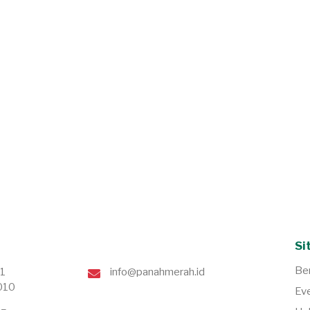
Si
Be
71
info@panahmerah.id
010
Ev