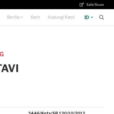
Safe Room
ID
Berita
Karir
Hubungi Kami
NG
AVI
3446/Kpts/SR.120/10/2012