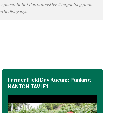
r panen, bobot dan potensi hasil tergantung pada
an budidayanya.
Farmer Field Day Kacang Panjang
KANTON TAVI F1