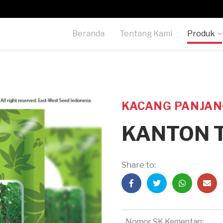
Beranda
Tentang Kami
Produk
KACANG PANJA
KANTON T
Share to:
Nomor SK Kementan: